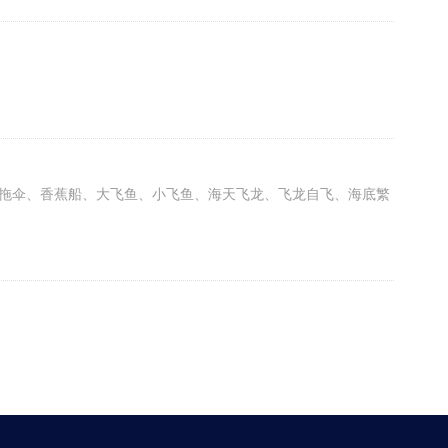
拖伞、香蕉船、大飞鱼、小飞鱼、海天飞龙、飞龙自飞、海底繁