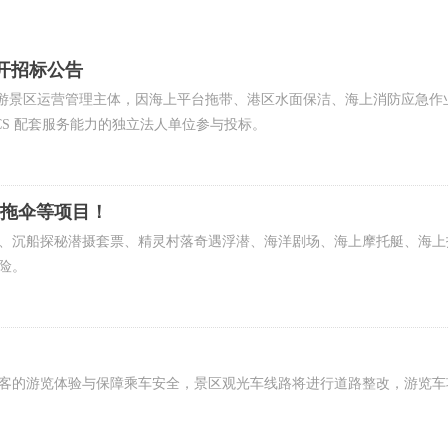
公开招标公告
游景区运营管理主体，因海上平台拖带、港区水面保洁、海上消防应急作业刚需
S 配套服务能力的独立法人单位参与投标。
上拖伞等项目！
、沉船探秘潜摄套票、精灵村落奇遇浮潜、海洋剧场、海上摩托艇、海上
险。
的游览体验与保障乘车安全，景区观光车线路将进行道路整改，游览车项目