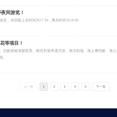
停夜间游览！
，末班船上岛时间为17:30，离岛时间为18:00
繁花等项目！
、沉船探秘潜摄套票、精灵村落奇遇浮潜、海洋剧场、海上摩托艇、海上
险。
上一页
1
2
3
4
5
下一页