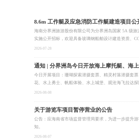
8.6m 工作艇及应急消防工作艇建造项目
海南分界洲旅游股份有限公司为分界洲岛国家 5A 级旅
实施公开招标，欢迎具备玻璃钢船舶设计建造资质、CC
2026-07-28
通知 | 分界洲岛今日开放海上摩托艇、海
今日开展项目：珊瑚探索潜摄套票、精灵村落潜摄套票
花、水上勇士、帆船体验、水上城堡、观沧海飞拉达探
2026-08-08
关于游览车项目暂停营业的公告
公告：应海南省市场监督管理局要求，为进一步提升游客
知。
2026-08-07