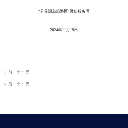
“分界洲岛旅游区”微信服务号
2024年11月19日
前一个：
无
ꄴ
后一个：
无
ꄲ