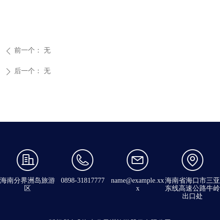
前一个：
无
ꄴ
后一个：
无
ꄲ
海南分界洲岛旅游
0898-31817777
name@example.xx
海南省海口市三亚
区
x
东线高速公路牛岭
出口处