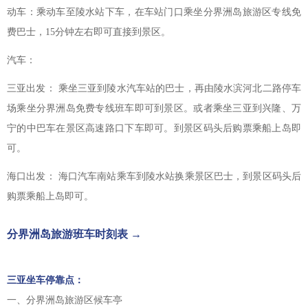
动车：乘动车至陵水站下车，在车站门口乘坐分界洲岛旅游区专线免
费巴士，15分钟左右即可直接到景区。
汽车：
三亚出发： 乘坐三亚到陵水汽车站的巴士，再由陵水滨河北二路停车
场乘坐分界洲岛免费专线班车即可到景区。或者乘坐三亚到兴隆、万
宁的中巴车在景区高速路口下车即可。到景区码头后购票乘船上岛即
可。
海口出发： 海口汽车南站乘车到陵水站换乘景区巴士，到景区码头后
购票乘船上岛即可。
分界洲岛旅游班车时刻表 →
三亚坐车停靠点：
一、分界洲岛旅游区候车亭