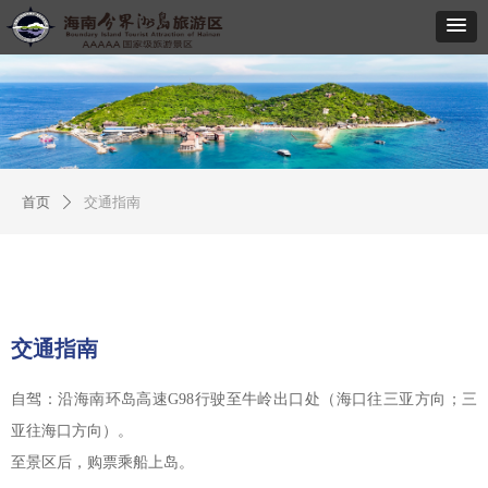
首页
交通指南
ꄲ
交通指南
自驾：沿海南环岛高速G98行驶至牛岭出口处（海口往三亚方向；三
亚往海口方向）。
至景区后，购票乘船上岛。