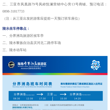
二、三亚市凤凰路79号凤岭悦澜营销中心旁13号商铺。预订电话：
0898-31817733
（注：从三亚出发的游客应提前一天预订班车座位）
陵水坐车停靠点：
一、分界洲岛旅游区候车亭
二、陵水黎族自治县滨河北二路停车场
三、陵水动车站