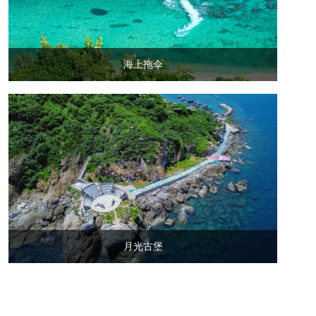
海上拖伞
月光古堡