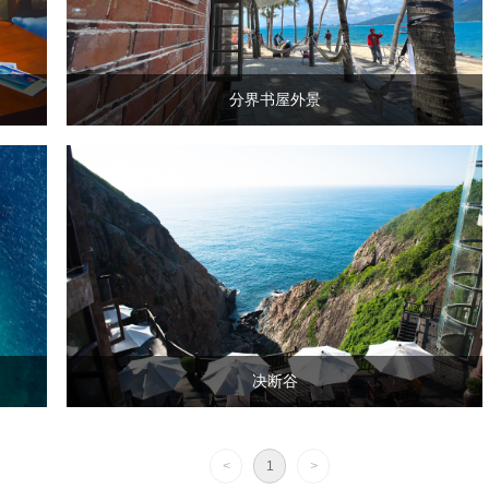
分界书屋外景
决断谷
<
1
>