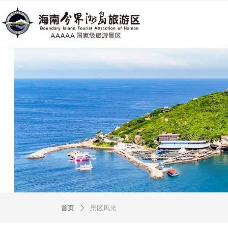
首页
景区风光
ꄲ